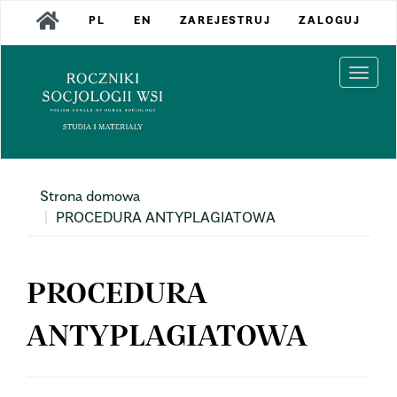
Main
PL
EN
ZAREJESTRUJ
ZALOGUJ
Navigation
Main
Content
Togg
Sidebar
navi
Strona domowa
PROCEDURA ANTYPLAGIATOWA
PROCEDURA
ANTYPLAGIATOWA